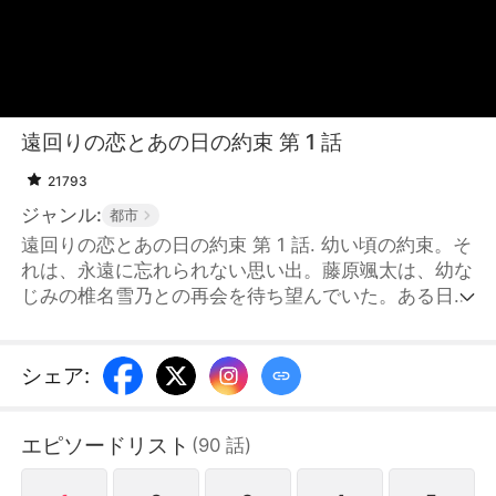
遠回りの恋とあの日の約束 第 1 話
21793
ジャンル:
都市
遠回りの恋とあの日の約束 第 1 話. 幼い頃の約束。そ
れは、永遠に忘れられない思い出。藤原颯太は、幼な
じみの椎名雪乃との再会を待ち望んでいた。ある日、
雪乃と再会したと思い込むが、それは彼女になりすま
した椎名涼香だった。そんな中、本物の雪乃とも偶然
再会する。互いの才能と魅力に惹かれ合いながらも、
シェア
:
涼香の存在が二人の間を引き裂いていく。やがて涼香
の嘘が明らかになり、長年の誤解が解け、本当の想い
エピソードリスト
(
90
話
)
を確かめ合った二人は、ついに運命の糸で結ばれる
——。