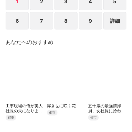
1
2
3
4
5
6
7
8
9
詳細
あなたへのおすすめ
工事現場の俺が美人
浮き世に咲く花
五十歳の最強清掃
社長の夫になりまし
員、女社長に拾われ
都市
た
ました（吹き替え）
都市
都市