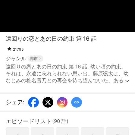
遠回りの恋とあの日の約束 第 16 話
21795
ジャンル:
都市
遠回りの恋とあの日の約束 第 16 話. 幼い頃の約束。
それは、永遠に忘れられない思い出。藤原颯太は、幼
なじみの椎名雪乃との再会を待ち望んでいた。ある
日、雪乃と再会したと思い込むが、それは彼女になり
すました椎名涼香だった。そんな中、本物の雪乃とも
偶然再会する。互いの才能と魅力に惹かれ合いながら
シェア
:
も、涼香の存在が二人の間を引き裂いていく。やがて
涼香の嘘が明らかになり、長年の誤解が解け、本当の
エピソードリスト
(
90
話
)
想いを確かめ合った二人は、ついに運命の糸で結ばれ
る——。