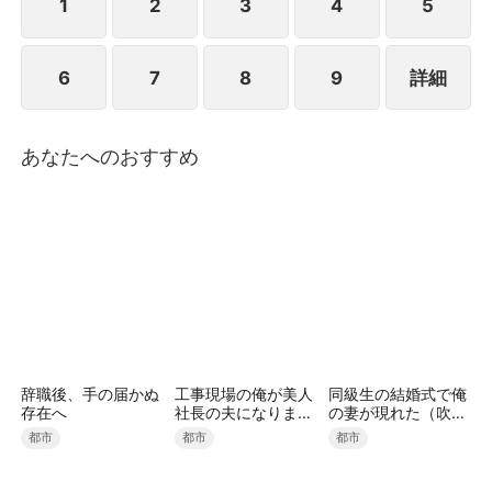
1
2
3
4
5
6
7
8
9
詳細
あなたへのおすすめ
辞職後、手の届かぬ
工事現場の俺が美人
同級生の結婚式で俺
存在へ
社長の夫になりまし
の妻が現れた（吹き
た
替え）
都市
都市
都市