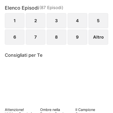
preparano il suo ritorno trionfale. Alla Grande
Elenco Episodi
(
87
Episodi
)
Assemblea, rivelerà chi è davvero, reclamando il
suo trono e la sua amata.
1
2
3
4
5
6
7
8
9
Altro
Consigliati per Te
Attenzione!
Ombre nella
Il Campione