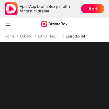
Apri l'App DramaBox per altri
Apri
fantastici drama
Home
Urbano
L’Alba Nascente Il Risveglio del Potere
Episodio 44