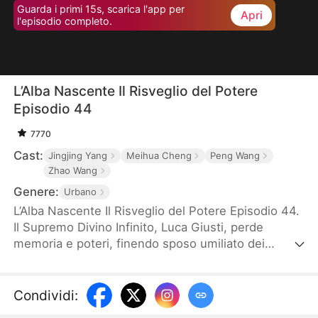
Guarda i primi 15s, scarica l'app per
Apri
l'episodio completo.
L’Alba Nascente Il Risveglio del Potere
Episodio 44
7770
Cast:
Jingjing Yang
Meihua Cheng
Peng Wang
Zhao Wang
Genere:
Urbano
L’Alba Nascente Il Risveglio del Potere Episodio 44.
Il Supremo Divino Infinito, Luca Giusti, perde
memoria e poteri, finendo sposo umiliato dei
Bianchi. Minacciato dalla brama del magnate Rossi
per sua moglie Maria, il pericolo risveglia la sua
vera natura. Tornato in forze, affronta nemici e
Condividi
:
rivali, mentre i suoi ex discepoli, ora potenti,