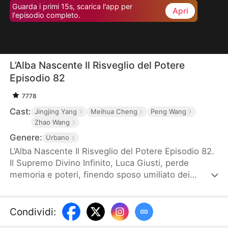
Guarda i primi 15s, scarica l'app per
Apri
l'episodio completo.
L’Alba Nascente Il Risveglio del Potere
Episodio 82
7778
Cast:
Jingjing Yang
Meihua Cheng
Peng Wang
Zhao Wang
Genere:
Urbano
L’Alba Nascente Il Risveglio del Potere Episodio 82.
Il Supremo Divino Infinito, Luca Giusti, perde
memoria e poteri, finendo sposo umiliato dei
Bianchi. Minacciato dalla brama del magnate Rossi
per sua moglie Maria, il pericolo risveglia la sua
vera natura. Tornato in forze, affronta nemici e
Condividi
:
rivali, mentre i suoi ex discepoli, ora potenti,