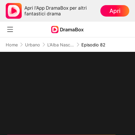
Apri l'App DramaBox per altri
Apri
fantastici drama
Home
Urbano
L’Alba Nascente Il Risveglio del Potere
Episodio 82