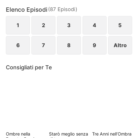
preparano il suo ritorno trionfale. Alla Grande
Elenco Episodi
(
87
Episodi
)
Assemblea, rivelerà chi è davvero, reclamando il
suo trono e la sua amata.
1
2
3
4
5
6
7
8
9
Altro
Consigliati per Te
Ombre nella
Starò meglio senza
Tre Anni nell’Ombra