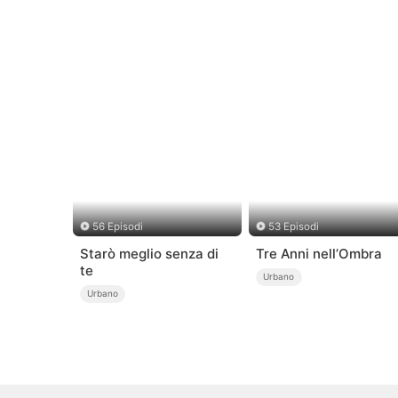
56 Episodi
53 Episodi
Starò meglio senza di
Tre Anni nell’Ombra
te
Urbano
Urbano