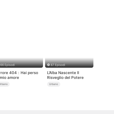
66 Episodi
87 Episodi
rrore 404：Hai perso
L’Alba Nascente Il
l mio amore
Risveglio del Potere
Urbano
Urbano