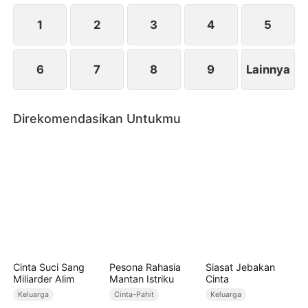
harga diri serta hidup yang pantas dia miliki.
1
2
3
4
5
6
7
8
9
Lainnya
Direkomendasikan Untukmu
Cinta Suci Sang
Pesona Rahasia
Siasat Jebakan
Miliarder Alim
Mantan Istriku
Cinta
Keluarga
Cinta-Pahit
Keluarga