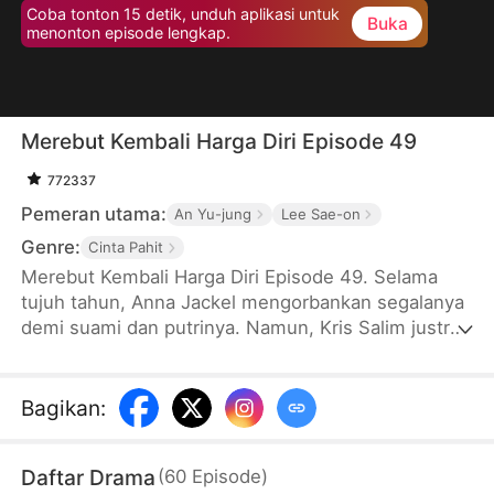
Coba tonton 15 detik, unduh aplikasi untuk
Buka
menonton episode lengkap.
Merebut Kembali Harga Diri Episode 49
772337
Pemeran utama:
An Yu-jung
Lee Sae-on
Genre:
Cinta Pahit
Merebut Kembali Harga Diri Episode 49. Selama
tujuh tahun, Anna Jackel mengorbankan segalanya
demi suami dan putrinya. Namun, Kris Salim justru
membawa anak mereka pergi, meninggalkan Anna
sendirian. Di hari ulang tahunnya, Anna akhinya
menyadari bahwa suami dan putrinya lebih memilih
Bagikan
:
adiknya sendiri sebagai keluarga mereka. Anna pun
memilih bercerai, memutus semua ikatan dengan
Daftar Drama
(
60
Episode
)
Keluarga Salim, dan bangkit untuk merebut kembali