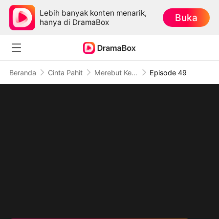
Lebih banyak konten menarik,
Buka
hanya di DramaBox
Beranda
Cinta Pahit
Merebut Kembali Harga Diri
Episode 49