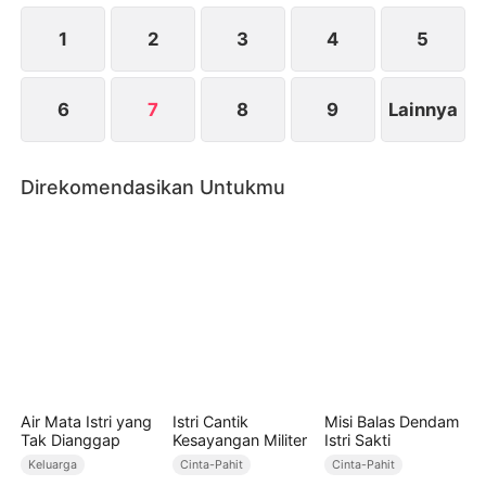
harga diri serta hidup yang pantas dia miliki.
1
2
3
4
5
6
7
8
9
Lainnya
Direkomendasikan Untukmu
Air Mata Istri yang
Istri Cantik
Misi Balas Dendam
Tak Dianggap
Kesayangan Militer
Istri Sakti
Keluarga
Cinta-Pahit
Cinta-Pahit