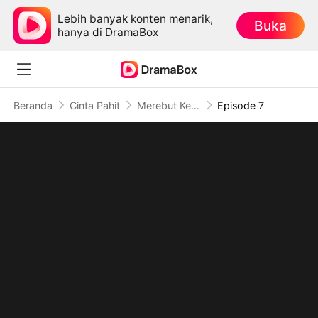
Lebih banyak konten menarik,
Buka
hanya di DramaBox
Beranda
Cinta Pahit
Merebut Kembali Harga Diri
Episode 7