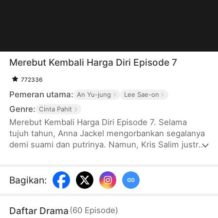
Merebut Kembali Harga Diri Episode 7
772336
Pemeran utama:
An Yu-jung
Lee Sae-on
Genre:
Cinta Pahit
Merebut Kembali Harga Diri Episode 7. Selama
tujuh tahun, Anna Jackel mengorbankan segalanya
demi suami dan putrinya. Namun, Kris Salim justru
membawa anak mereka pergi, meninggalkan Anna
sendirian. Di hari ulang tahunnya, Anna akhinya
menyadari bahwa suami dan putrinya lebih memilih
Bagikan
:
adiknya sendiri sebagai keluarga mereka. Anna pun
memilih bercerai, memutus semua ikatan dengan
Daftar Drama
(
60
Episode
)
Keluarga Salim, dan bangkit untuk merebut kembali