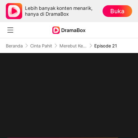
Lebih banyak konten menarik,
Buka
hanya di DramaBox
Beranda
Cinta Pahit
Merebut Kembali Harga Diri
Episode 21