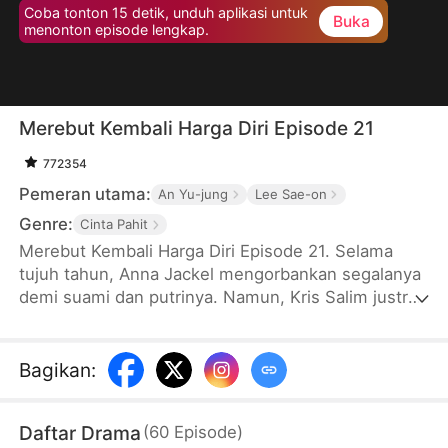
Coba tonton 15 detik, unduh aplikasi untuk
Buka
menonton episode lengkap.
Merebut Kembali Harga Diri Episode 21
772354
Pemeran utama:
An Yu-jung
Lee Sae-on
Genre:
Cinta Pahit
Merebut Kembali Harga Diri Episode 21. Selama
tujuh tahun, Anna Jackel mengorbankan segalanya
demi suami dan putrinya. Namun, Kris Salim justru
membawa anak mereka pergi, meninggalkan Anna
sendirian. Di hari ulang tahunnya, Anna akhinya
menyadari bahwa suami dan putrinya lebih memilih
Bagikan
:
adiknya sendiri sebagai keluarga mereka. Anna pun
memilih bercerai, memutus semua ikatan dengan
Daftar Drama
(
60
Episode
)
Keluarga Salim, dan bangkit untuk merebut kembali