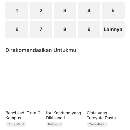
harga diri serta hidup yang pantas dia miliki.
1
2
3
4
5
6
7
8
9
Lainnya
Direkomendasikan Untukmu
Benci Jadi Cinta Di
Ibu Kandung yang
Cinta yang
Kampus
Dikhianati
Ternyata Dusta
(Sulih Suara)
Cinta-Pahit
Keluarga
Cinta-Pahit