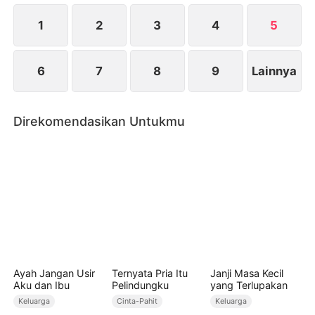
harga diri serta hidup yang pantas dia miliki.
1
2
3
4
5
6
7
8
9
Lainnya
Direkomendasikan Untukmu
Ayah Jangan Usir
Ternyata Pria Itu
Janji Masa Kecil
Aku dan Ibu
Pelindungku
yang Terlupakan
Keluarga
Cinta-Pahit
Keluarga