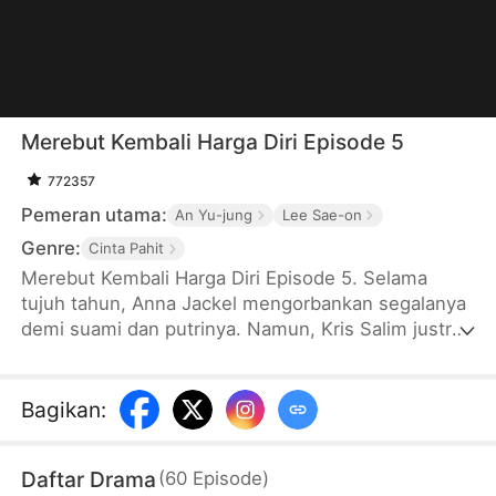
Merebut Kembali Harga Diri Episode 5
772357
Pemeran utama:
An Yu-jung
Lee Sae-on
Genre:
Cinta Pahit
Merebut Kembali Harga Diri Episode 5. Selama
tujuh tahun, Anna Jackel mengorbankan segalanya
demi suami dan putrinya. Namun, Kris Salim justru
membawa anak mereka pergi, meninggalkan Anna
sendirian. Di hari ulang tahunnya, Anna akhinya
menyadari bahwa suami dan putrinya lebih memilih
Bagikan
:
adiknya sendiri sebagai keluarga mereka. Anna pun
memilih bercerai, memutus semua ikatan dengan
Daftar Drama
(
60
Episode
)
Keluarga Salim, dan bangkit untuk merebut kembali