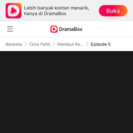
Lebih banyak konten menarik,
Buka
hanya di DramaBox
Beranda
Cinta Pahit
Merebut Kembali Harga Diri
Episode 5