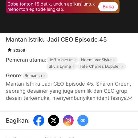
Coba tonton 15 detik, unduh aplikasi untuk
Buka
menonton episode lengkap.
Mantan Istriku Jadi CEO Episode 45
30209
Pemeran utama:
Jeff Violette
Noemi VanSlyke
Skyla Lynne
Tate Charles Doppler
Genre:
Romansa
Mantan Istriku Jadi CEO Episode 45. Sharon Green,
seorang desainer yang juga pemilik dan CEO grup
desain terkemuka, menyembunyikan identitasnya
demi menjaga perasaan Martin, suaminya, agar
tidak merasa tertekan. Walaupun sepenuh hati
mendukung suaminya, dia mendapatkan
Bagikan
:
pengkhianatan dan penghinaan. Setelah bercerai,
Sharon mengungkap identitas aslinya pada sebuah