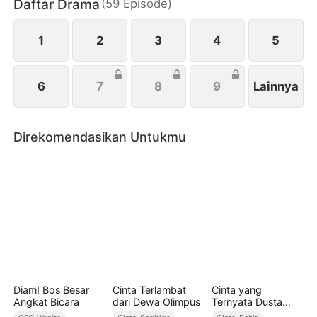
Daftar Drama
(
59
Episode
)
gala, memutus kontrak kerja bisnis Martin dan
mendapatkan kembali pengaruhnya sebagai
seorang wanita yang kuat dan mandiri.
1
2
3
4
5
6
7
8
9
Lainnya
Direkomendasikan Untukmu
Diam! Bos Besar
Cinta Terlambat
Cinta yang
Angkat Bicara
dari Dewa Olimpus
Ternyata Dusta
(Sulih Suara)