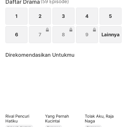
Daftar Drama
(
59
Episode
)
gala, memutus kontrak kerja bisnis Martin dan
mendapatkan kembali pengaruhnya sebagai
seorang wanita yang kuat dan mandiri.
1
2
3
4
5
6
7
8
9
Lainnya
Direkomendasikan Untukmu
Rival Pencuri
Yang Pernah
Tolak Aku, Raja
Hatiku
Kucintai
Naga