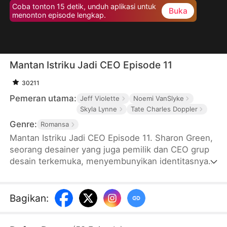
Coba tonton 15 detik, unduh aplikasi untuk
Buka
menonton episode lengkap.
Mantan Istriku Jadi CEO Episode 11
30211
Pemeran utama:
Jeff Violette
Noemi VanSlyke
Skyla Lynne
Tate Charles Doppler
Genre:
Romansa
Mantan Istriku Jadi CEO Episode 11. Sharon Green,
seorang desainer yang juga pemilik dan CEO grup
desain terkemuka, menyembunyikan identitasnya
demi menjaga perasaan Martin, suaminya, agar
tidak merasa tertekan. Walaupun sepenuh hati
mendukung suaminya, dia mendapatkan
Bagikan
:
pengkhianatan dan penghinaan. Setelah bercerai,
Sharon mengungkap identitas aslinya pada sebuah