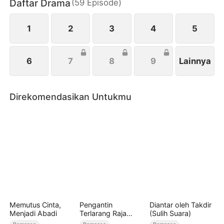
Daftar Drama
(
59
Episode
)
gala, memutus kontrak kerja bisnis Martin dan
mendapatkan kembali pengaruhnya sebagai
seorang wanita yang kuat dan mandiri.
1
2
3
4
5
6
7
8
9
Lainnya
Direkomendasikan Untukmu
Memutus Cinta,
Pengantin
Diantar oleh Takdir
Menjadi Abadi
Terlarang Raja
(Sulih Suara)
Serigala