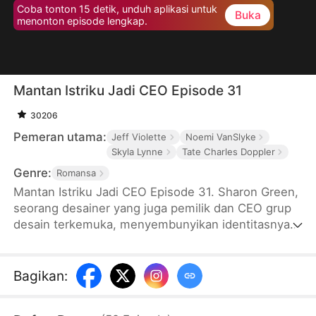
Coba tonton 15 detik, unduh aplikasi untuk
Buka
menonton episode lengkap.
Mantan Istriku Jadi CEO Episode 31
30206
Pemeran utama:
Jeff Violette
Noemi VanSlyke
Skyla Lynne
Tate Charles Doppler
Genre:
Romansa
Mantan Istriku Jadi CEO Episode 31. Sharon Green,
seorang desainer yang juga pemilik dan CEO grup
desain terkemuka, menyembunyikan identitasnya
demi menjaga perasaan Martin, suaminya, agar
tidak merasa tertekan. Walaupun sepenuh hati
mendukung suaminya, dia mendapatkan
Bagikan
:
pengkhianatan dan penghinaan. Setelah bercerai,
Sharon mengungkap identitas aslinya pada sebuah