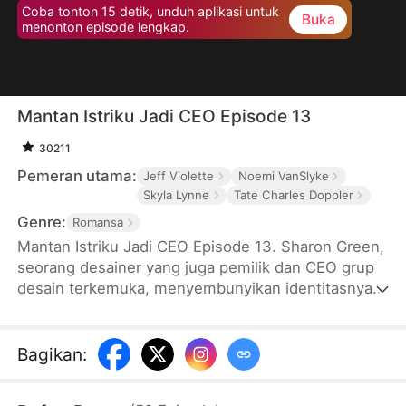
Coba tonton 15 detik, unduh aplikasi untuk
Buka
menonton episode lengkap.
Mantan Istriku Jadi CEO Episode 13
30211
Pemeran utama:
Jeff Violette
Noemi VanSlyke
Skyla Lynne
Tate Charles Doppler
Genre:
Romansa
Mantan Istriku Jadi CEO Episode 13. Sharon Green,
seorang desainer yang juga pemilik dan CEO grup
desain terkemuka, menyembunyikan identitasnya
demi menjaga perasaan Martin, suaminya, agar
tidak merasa tertekan. Walaupun sepenuh hati
mendukung suaminya, dia mendapatkan
Bagikan
:
pengkhianatan dan penghinaan. Setelah bercerai,
Sharon mengungkap identitas aslinya pada sebuah