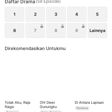
Daftar Drama
(
59
Episode
)
gala, memutus kontrak kerja bisnis Martin dan
mendapatkan kembali pengaruhnya sebagai
seorang wanita yang kuat dan mandiri.
1
2
3
4
5
6
7
8
9
Lainnya
Direkomendasikan Untukmu
Tolak Aku, Raja
Oh! Dewi
Di Antara Lapisan
Naga
Gunungku
Romansa