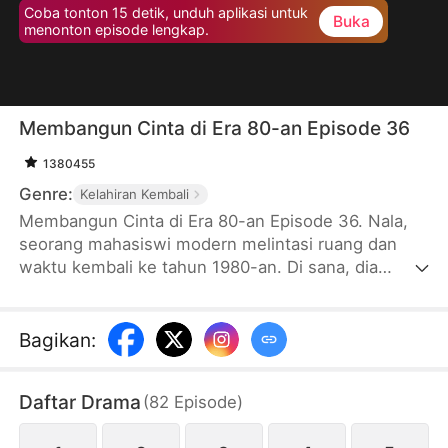
Coba tonton 15 detik, unduh aplikasi untuk
Buka
menonton episode lengkap.
Membangun Cinta di Era 80-an Episode 36
1380455
Genre:
Kelahiran Kembali
Membangun Cinta di Era 80-an Episode 36. Nala,
seorang mahasiswi modern melintasi ruang dan
waktu kembali ke tahun 1980-an. Di sana, dia
bertemu dengan Riko, seorang pemilik peternakan
babi yang telah bercerai dan memiliki dua anak.Nala
mulai menjalin hubungan dengan Riko dan bersiap
Bagikan
:
untuk menikah dengannya. Di saat yang sama, dia
harus berhadapan dengan keluarga Riko yang
Daftar Drama
(
82
Episode
)
penuh dengan berbagai masalah dan rintangan. Di
tengah situasi tersebut, Nala juga menjadi lebih