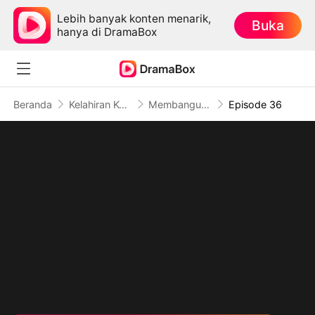
Lebih banyak konten menarik,
Buka
hanya di DramaBox
Beranda
Kelahiran Kembali
Membangun Cinta di Era 80-an
Episode 36