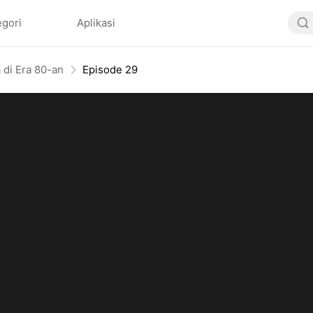
egori
Aplikasi
di Era 80-an
Episode 29