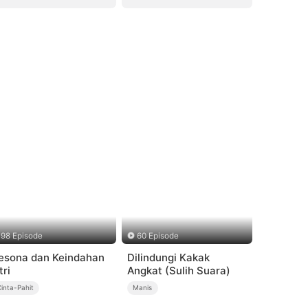
98 Episode
60 Episode
esona dan Keindahan
Dilindungi Kakak
tri
Angkat (Sulih Suara)
inta-Pahit
Manis