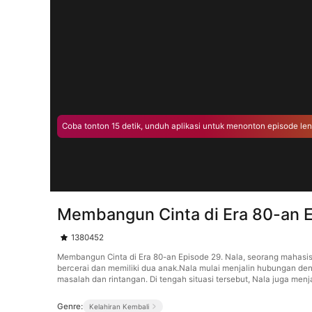
Coba tonton 15 detik, unduh aplikasi untuk menonton episode le
Membangun Cinta di Era 80-an 
1380452
Membangun Cinta di Era 80-an Episode 29. Nala, seorang mahasisw
bercerai dan memiliki dua anak.Nala mulai menjalin hubungan de
masalah dan rintangan. Di tengah situasi tersebut, Nala juga menja
Genre:
Kelahiran Kembali