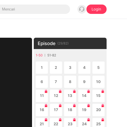
Login
Episode
(
29
/
82
)
1-50
51-82
1
2
3
4
5
6
7
8
9
10
11
12
13
14
15
16
17
18
19
20
21
22
23
24
25