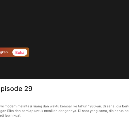
Buka
ngkap.
Episode 29
i modern melintasi ruang dan waktu kembali ke tahun 1980-an. Di sana, dia bert
ngan Riko dan bersiap untuk menikah dengannya. Di saat yang sama, dia harus 
di lebih kuat.