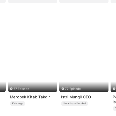
57 Episode
77 Episode
Merobek Kitab Takdir
Istri Mungil CEO
P
Is
Keluarga
Kelahiran-Kembali
C