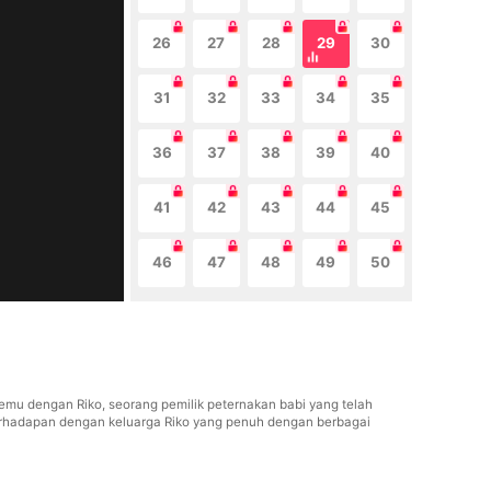
26
27
28
29
30
31
32
33
34
35
36
37
38
39
40
41
42
43
44
45
46
47
48
49
50
emu dengan Riko, seorang pemilik peternakan babi yang telah
berhadapan dengan keluarga Riko yang penuh dengan berbagai