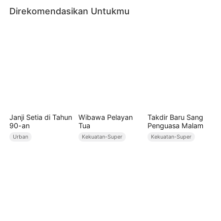
Direkomendasikan Untukmu
kembali kompetisi klasik.
Janji Setia di Tahun
Wibawa Pelayan
Takdir Baru Sang
90-an
Tua
Penguasa Malam
Urban
Kekuatan-Super
Kekuatan-Super