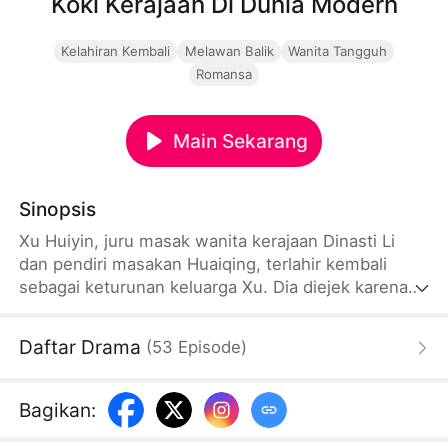
Koki Kerajaan Di Dunia Modern
Kelahiran Kembali
Melawan Balik
Wanita Tangguh
Romansa
Main Sekarang
Sinopsis
Xu Huiyin, juru masak wanita kerajaan Dinasti Li
dan pendiri masakan Huaiqing, terlahir kembali
sebagai keturunan keluarga Xu. Dia diejek karena
tidak terbiasa dengan peralatan dapur modern. Dia
mendapatkan kepercayaan dari bosnya dengan
Daftar Drama
(
53
Episode
)
keterampilan memasaknya yang terbaik, dan
menghadapi keluarga Liang yang mencuri resep
dan merugikan keluarga Xu. Dia menggunakan
Bagikan
:
kompetisi memasak sebagai taruhan untuk
mengalahkan lawan-lawannya dan mendapatkan