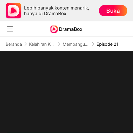
Lebih banyak konten menarik,
Buka
hanya di DramaBox
Beranda
Kelahiran Kembali
Membangun Cinta di Era 80-an
Episode 21