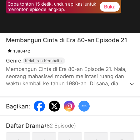
Coba tonton 15 detik, unduh aplikasi untuk
Buka
menonton episode lengkap.
Membangun Cinta di Era 80-an Episode 21
1380442
Genre:
Kelahiran Kembali
Membangun Cinta di Era 80-an Episode 21. Nala,
seorang mahasiswi modern melintasi ruang dan
waktu kembali ke tahun 1980-an. Di sana, dia
bertemu dengan Riko, seorang pemilik peternakan
babi yang telah bercerai dan memiliki dua anak.Nala
mulai menjalin hubungan dengan Riko dan bersiap
Bagikan
:
untuk menikah dengannya. Di saat yang sama, dia
harus berhadapan dengan keluarga Riko yang
Daftar Drama
(
82
Episode
)
penuh dengan berbagai masalah dan rintangan. Di
tengah situasi tersebut, Nala juga menjadi lebih