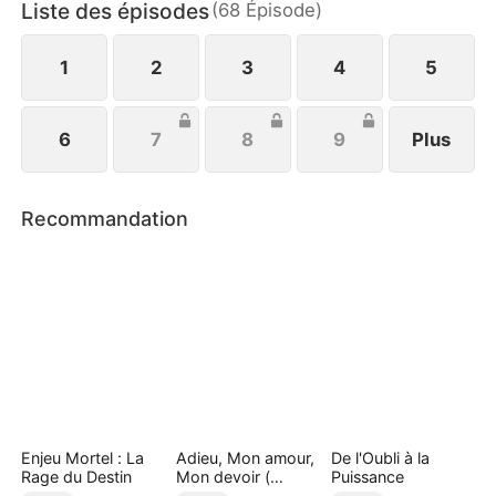
Liste des épisodes
(
68
Épisode
)
et les paris sur pierres précieuses, amassant ainsi
une fortune colossale, tout en naviguant entre les
femmes...
1
2
3
4
5
6
7
8
9
Plus
Recommandation
Enjeu Mortel : La
Adieu, Mon amour,
De l'Oubli à la
Rage du Destin
Mon devoir (
Puissance
Doublé )