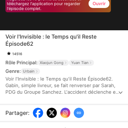
Ouvrir
téléchargez l'application pour regarder
l'épisode complet.
Voir l'Invisible : le Temps qu'il Reste
Épisode62
14516
Rôle Principal:
Xiaojun Gong
Yuan Tian
Genre:
Urbain
Voir l'Invisible : le Temps qu'il Reste Épisode62.
Gabin, simple livreur, se fait renverser par Sarah,
PDG du Groupe Sanchez. L'accident déclenche en
lui un pouvoir extraordinaire : visualiser le compte à
rebours mortel de chacun. Gabin prédit que Sarah
court un danger mortel, et parvient à l'éviter.
Partager
:
Ensuite, il écrase ceux qui ont de mauvaises
intentions, et excelle dans l'évaluation d'antiquités