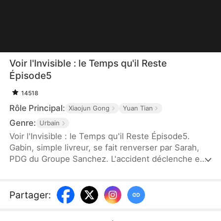
Voir l'Invisible : le Temps qu'il Reste
Épisode5
14518
Rôle Principal:
Xiaojun Gong
Yuan Tian
Genre:
Urbain
Voir l'Invisible : le Temps qu'il Reste Épisode5.
Gabin, simple livreur, se fait renverser par Sarah,
PDG du Groupe Sanchez. L'accident déclenche en
lui un pouvoir extraordinaire : visualiser le compte à
rebours mortel de chacun. Gabin prédit que Sarah
court un danger mortel, et parvient à l'éviter.
Partager
:
Ensuite, il écrase ceux qui ont de mauvaises
intentions, et excelle dans l'évaluation d'antiquités