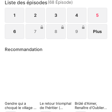
Liste des épisodes
(
68
Épisode
)
et les paris sur pierres précieuses, amassant ainsi
une fortune colossale, tout en naviguant entre les
femmes...
1
2
3
4
5
6
7
8
9
Plus
Recommandation
Gendre qui a
Le retour triomphal
Brûlé d'Aimer,
choqué le village (
de l'héritier (
Renaître d'Oublier (
Doublé )
Doublé )
Doublé )