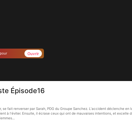
Ouvrir
 pour
Reste Épisode16
reur, se fait renverser par Sarah, PDG du Groupe Sanchez. L'accident déclenche en l
t à l'éviter. Ensuite, il écrase ceux qui ont de mauvaises intentions, et excelle da
 femmes...