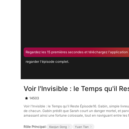
Regardez les 15 premières secondes et téléchargez l'application
regarder l'épisode complet.
Voir l'Invisible : le Temps qu'il 
14503
Voir l'Invisible : le Temps qu'il Reste Épisode16. Gabin, simple liv
de chacun. Gabin prédit que Sarah court un danger mortel, et parvien
amassant ainsi une fortune colossale, tout en naviguant entre les
Rôle Principal:
Xiaojun Gong
Yuan Tian