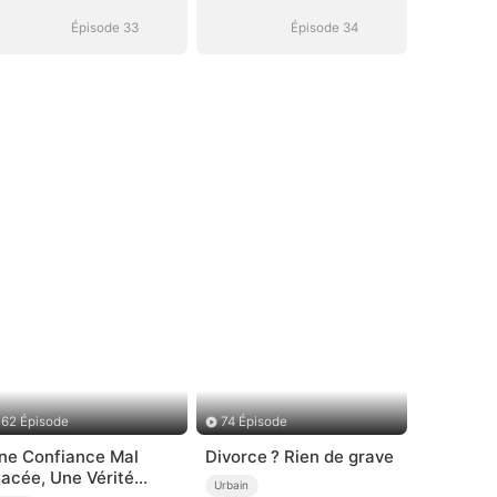
Épisode 33
Épisode 34
62 Épisode
74 Épisode
ne Confiance Mal
Divorce ? Rien de grave
lacée, Une Vérité
Urbain