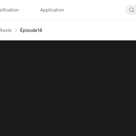
sification
Application
l Reste
Épisode16