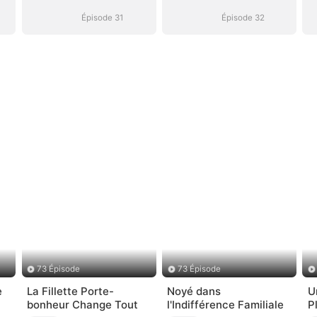
Épisode 31
Épisode 32
73 Épisode
73 Épisode
e
La Fillette Porte-
Noyé dans
U
bonheur Change Tout
l'Indifférence Familiale
P