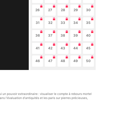
26
27
28
29
30
31
32
33
34
35
36
37
38
39
40
41
42
43
44
45
46
47
48
49
50
ui un pouvoir extraordinaire : visualiser le compte à rebours mortel
ns l'évaluation d'antiquités et les paris sur pierres précieuses,