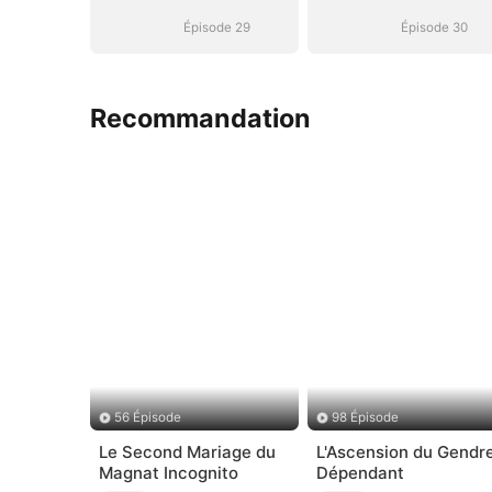
Épisode 29
Épisode 30
Recommandation
56 Épisode
98 Épisode
Le Second Mariage du
L'Ascension du Gendr
Magnat Incognito
Dépendant