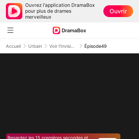
Ouvrez l'application DramaBox
Ouvrir
pour plus de drames
merveilleux
Accueil
Urbain
Voir l'Invisible : le Temps qu'il Reste
Épisode49
Regardez les 15 premières secondes et