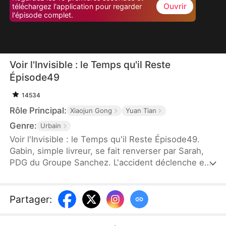
Ouvrir
téléchargez l'application pour regarder
l'épisode complet.
Voir l'Invisible : le Temps qu'il Reste
Épisode49
14534
Rôle Principal:
Xiaojun Gong
Yuan Tian
Genre:
Urbain
Voir l'Invisible : le Temps qu'il Reste Épisode49.
Gabin, simple livreur, se fait renverser par Sarah,
PDG du Groupe Sanchez. L'accident déclenche en
lui un pouvoir extraordinaire : visualiser le compte à
rebours mortel de chacun. Gabin prédit que Sarah
court un danger mortel, et parvient à l'éviter.
Partager
:
Ensuite, il écrase ceux qui ont de mauvaises
intentions, et excelle dans l'évaluation d'antiquités