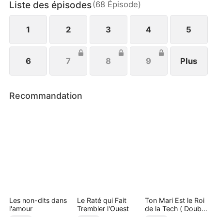
Liste des épisodes
(
68
Épisode
)
et les paris sur pierres précieuses, amassant ainsi
une fortune colossale, tout en naviguant entre les
femmes...
1
2
3
4
5
6
7
8
9
Plus
Recommandation
Les non-dits dans
Le Raté qui Fait
Ton Mari Est le Roi
l'amour
Trembler l'Ouest
de la Tech ( Doublé
)