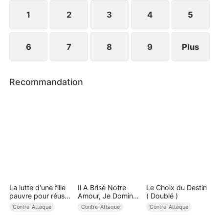
ses anciens collègues l'accueillent avec joie. Elle
reprend son trône.
1
2
3
4
5
6
7
8
9
Plus
Recommandation
La lutte d'une fille
Il A Brisé Notre
Le Choix du Destin
pauvre pour réussir
Amour, Je Domine
( Doublé )
( Doublé )
Tout
Contre-Attaque
Contre-Attaque
Contre-Attaque