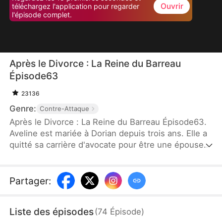
Ouvrir
téléchargez l'application pour regarder
l'épisode complet.
Après le Divorce : La Reine du Barreau
Épisode63
23136
Genre:
Contre-Attaque
Après le Divorce : La Reine du Barreau Épisode63.
Aveline est mariée à Dorian depuis trois ans. Elle a
quitté sa carrière d'avocate pour être une épouse
dévouée. Mais quand le premier amour de Dorian
revient, elle se sent jalouse. Dorian, trop occupé,
ne comprend pas ses sentiments. Lors d'un
Partager
:
banquet, des amis regardent Aveline de haut car
elle est femme au foyer. Blessée, elle décide de
Liste des épisodes
(
74
Épisode
)
reprendre sa carrière. Elle revient au cabinet, où