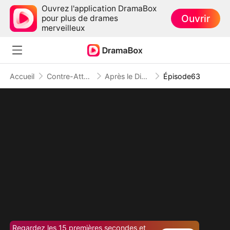
Ouvrez l'application DramaBox
Ouvrir
pour plus de drames
merveilleux
Accueil
Contre-Attaque
Après le Divorce : La Reine du Barreau
Épisode63
Regardez les 15 premières secondes et