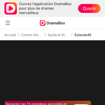
Ouvrez l'application DramaBox
Ouvrir
pour plus de drames
merveilleux
Accueil
Contre-Attaque
Après le Divorce : La Reine du Barreau
Épisode46
Regardez les 15 premières secondes et