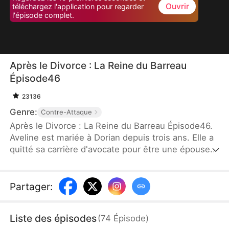
Ouvrir
téléchargez l'application pour regarder
l'épisode complet.
Après le Divorce : La Reine du Barreau
Épisode46
23136
Genre:
Contre-Attaque
Après le Divorce : La Reine du Barreau Épisode46.
Aveline est mariée à Dorian depuis trois ans. Elle a
quitté sa carrière d'avocate pour être une épouse
dévouée. Mais quand le premier amour de Dorian
revient, elle se sent jalouse. Dorian, trop occupé,
ne comprend pas ses sentiments. Lors d'un
Partager
:
banquet, des amis regardent Aveline de haut car
elle est femme au foyer. Blessée, elle décide de
Liste des épisodes
(
74
Épisode
)
reprendre sa carrière. Elle revient au cabinet, où