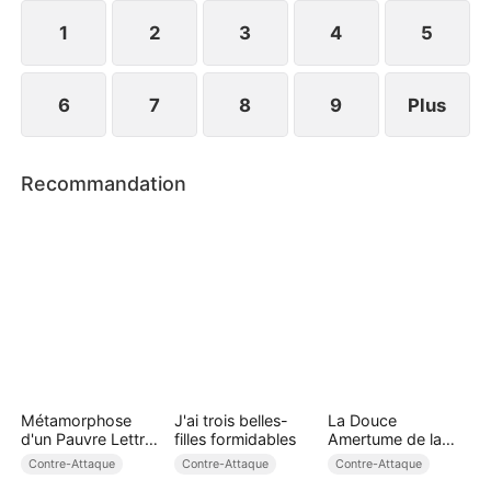
ses anciens collègues l'accueillent avec joie. Elle
reprend son trône.
1
2
3
4
5
6
7
8
9
Plus
Recommandation
Métamorphose
J'ai trois belles-
La Douce
d'un Pauvre Lettré
filles formidables
Amertume de la
S2
Voir Divorcée (
Contre-Attaque
Contre-Attaque
Contre-Attaque
Doublé )