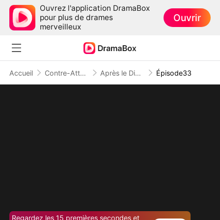
Ouvrez l'application DramaBox
Ouvrir
pour plus de drames
merveilleux
Accueil
Contre-Attaque
Après le Divorce : La Reine du Barreau
Épisode33
Regardez les 15 premières secondes et