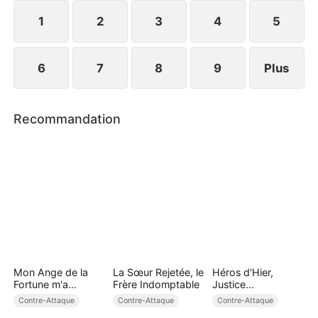
ses anciens collègues l'accueillent avec joie. Elle
reprend son trône.
1
2
3
4
5
6
7
8
9
Plus
Recommandation
Mon Ange de la
La Sœur Rejetée, le
Héros d'Hier,
Fortune m'a
Frère Indomptable
Justice
Couronnée Reine
d'Aujourd'hui
Contre-Attaque
Contre-Attaque
Contre-Attaque