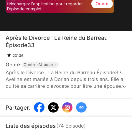
Ouvrir
téléchargez l'application pour regarder
l'épisode complet.
Après le Divorce : La Reine du Barreau
Épisode33
23136
Genre:
Contre-Attaque
Après le Divorce : La Reine du Barreau Épisode33.
Aveline est mariée à Dorian depuis trois ans. Elle a
quitté sa carrière d'avocate pour être une épouse
dévouée. Mais quand le premier amour de Dorian
revient, elle se sent jalouse. Dorian, trop occupé,
ne comprend pas ses sentiments. Lors d'un
Partager
:
banquet, des amis regardent Aveline de haut car
elle est femme au foyer. Blessée, elle décide de
Liste des épisodes
(
74
Épisode
)
reprendre sa carrière. Elle revient au cabinet, où