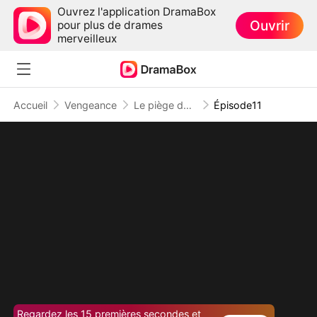
Ouvrez l'application DramaBox
Ouvrir
pour plus de drames
merveilleux
Accueil
Vengeance
Le piège de la séduction
Épisode11
Regardez les 15 premières secondes et