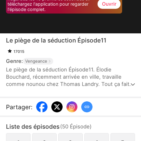
Ouvrir
téléchargez l'application pour regarder
l'épisode complet.
Le piège de la séduction Épisode11
17015
Genre:
Vengeance
Le piège de la séduction Épisode11. Élodie
Bouchard, récemment arrivée en ville, travaille
comme nounou chez Thomas Landry. Tout ça fait
partie d’un plan de Camille Peltier, la femme de M.
Landry, qui veut le piéger en incitant Élodie à
renoncer à ses valeurs. M. Landry découvre le
Partager
:
complot et décide de jouer le jeu pour déjouer
Camille. Finalement, Camille subit les
Liste des épisodes
(
50
Épisode
)
conséquences de sa malveillance, tandis qu’Élodie,
après ces événements, choisit de retourner à sa