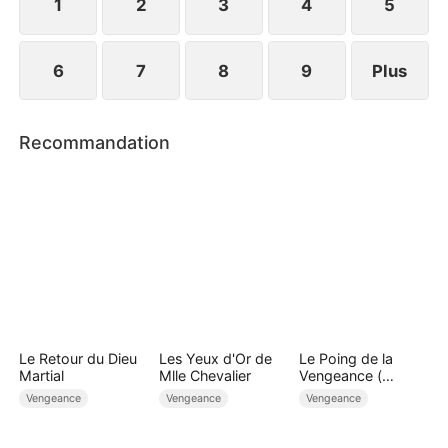
campagne pour mener une vie paisible.
1
2
3
4
5
6
7
8
9
Plus
Recommandation
Le Retour du Dieu
Les Yeux d'Or de
Le Poing de la
Martial
Mlle Chevalier
Vengeance (
Doublé )
Vengeance
Vengeance
Vengeance