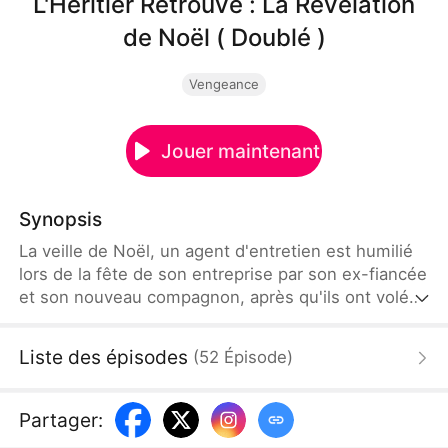
L'Héritier Retrouvé : La Révélation
de Noël ( Doublé )
Vengeance
Jouer maintenant
Synopsis
La veille de Noël, un agent d'entretien est humilié
lors de la fête de son entreprise par son ex-fiancée
et son nouveau compagnon, après qu'ils ont volé
son brevet. Alors qu'il touche le fond, un inconnu
surgit, et révèle être Laurent Moreau, son père
Liste des épisodes
(
52
Épisode
)
disparu. Ensemble, ils reprennent le contrôle,
dévoilent la vérité et offrent une vengeance de
Noël que personne n'oubliera.
Partager
: