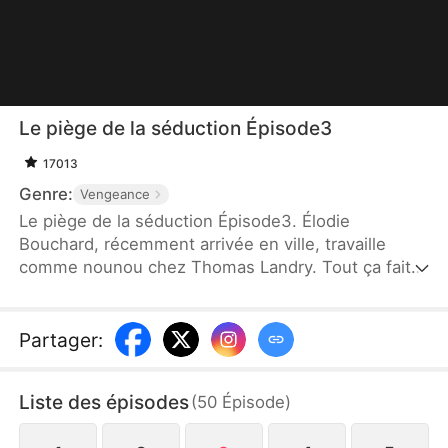
Le piège de la séduction Épisode3
17013
Genre:
Vengeance
Le piège de la séduction Épisode3. Élodie
Bouchard, récemment arrivée en ville, travaille
comme nounou chez Thomas Landry. Tout ça fait
partie d’un plan de Camille Peltier, la femme de M.
Landry, qui veut le piéger en incitant Élodie à
renoncer à ses valeurs. M. Landry découvre le
Partager
:
complot et décide de jouer le jeu pour déjouer
Camille. Finalement, Camille subit les
Liste des épisodes
(
50
Épisode
)
conséquences de sa malveillance, tandis qu’Élodie,
après ces événements, choisit de retourner à sa