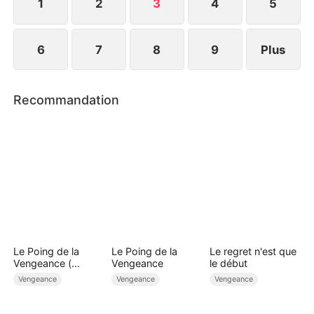
campagne pour mener une vie paisible.
1
2
3
4
5
6
7
8
9
Plus
Recommandation
Le Poing de la
Le Poing de la
Le regret n'est que
Vengeance (
Vengeance
le début
Doublé )
Vengeance
Vengeance
Vengeance