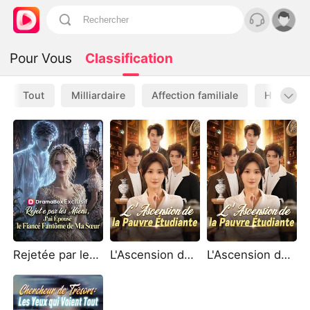
Pour Vous
Classification
Tout
Milliardaire
Affection familiale
Historiqu
Rejetée par les Miens, J'ai Épousé le Fiancé Fantôme de Ma Sœur
L'Ascension de la Pauvre Étudiante ( Doublé )
L'Ascension de la Pauvre Étudiante