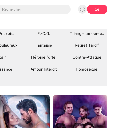
Se
connecter
Pouvoirs
P.-D.G.
Triangle amoureux
ouleureux
Fantaisie
Regret Tardif
bain
Héroïne forte 
Contre-Attaque
ssance
Amour Interdit
Homosexuel