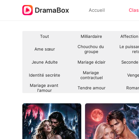
Accueil
Clas
Tout
Milliardaire
Affection
Chouchou du 
Le puissa
Ame sœur
groupe
ret
Jeune Adulte
Mariage éclair
Seconde
Mariage 
Identité secrète
Veng
contractuel
Mariage avant 
Tendre amour
Roman
l'amour