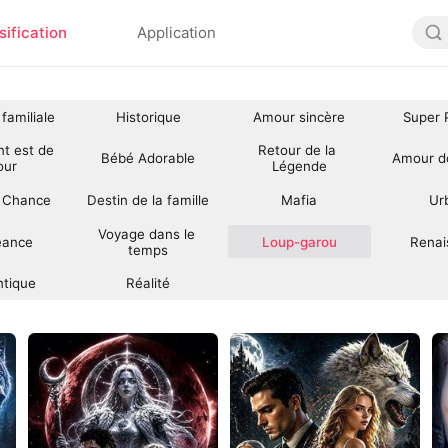
sification
Application
 familiale
Historique
Amour sincère
Super 
nt est de 
Retour de la 
Bébé Adorable
Amour d
our
Légende
 Chance
Destin de la famille
Mafia
Ur
Voyage dans le 
eance
Loup-garou
Renai
temps
tique
Réalité