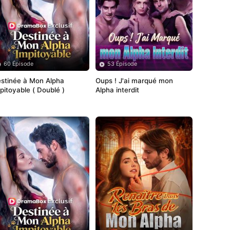
60 Épisode
53 Épisode
stinée à Mon Alpha 
Oups ! J'ai marqué mon 
pitoyable ( Doublé )
Alpha interdit