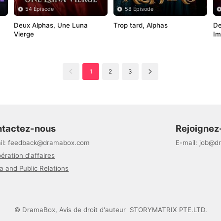
54 Épisode
58 Épisode
Deux Alphas, Une Luna 
Trop tard, Alphas 
De
Vierge 
Im
1
2
3
tactez-nous
Rejoignez
il
:
feedback@dramabox.com
E-mail
:
job@d
ération d'affaires
a and Public Relations
©
DramaBox
,
Avis de droit d'auteur
STORYMATRIX PTE.LTD.