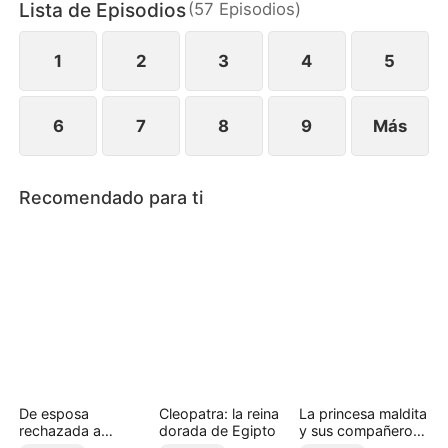
Lista de Episodios
(
57
Episodios
)
la ciudad y se reúne con su hijo biológico,
intercambiado al nacer. Al final, no tienen más
opción que arrodillarse y suplicarle su perdón.
1
2
3
4
5
6
7
8
9
Más
Recomendado para ti
De esposa
Cleopatra: la reina
La princesa maldita
rechazada a
dorada de Egipto
y sus compañeros
princesa licántropa
bestia