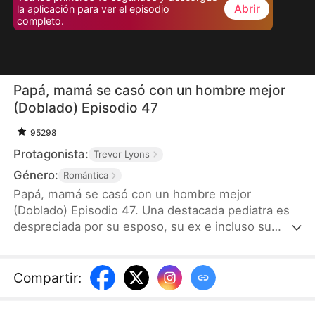
Abrir
la aplicación para ver el episodio
completo.
Papá, mamá se casó con un hombre mejor
(Doblado) Episodio 47
95298
Protagonista:
Trevor Lyons
Género:
Romántica
Papá, mamá se casó con un hombre mejor
(Doblado) Episodio 47. Una destacada pediatra es
despreciada por su esposo, su ex e incluso su
propio hijo. Tras salvar a su hijo con una
transfusión de sangre, le roban el mérito. La
humillan públicamente y la obligan a asumir la culpa
Compartir
:
por la ex de su esposo. Destrozada, se divorcia de
él, y se acaba casando con el hombre más rico de