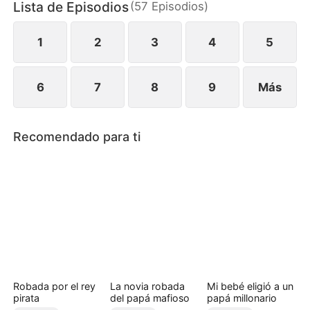
Lista de Episodios
(
57
Episodios
)
la ciudad y se reúne con su hijo biológico,
intercambiado al nacer. Al final, no tienen más
opción que arrodillarse y suplicarle su perdón.
1
2
3
4
5
6
7
8
9
Más
Recomendado para ti
Robada por el rey
La novia robada
Mi bebé eligió a un
pirata
del papá mafioso
papá millonario