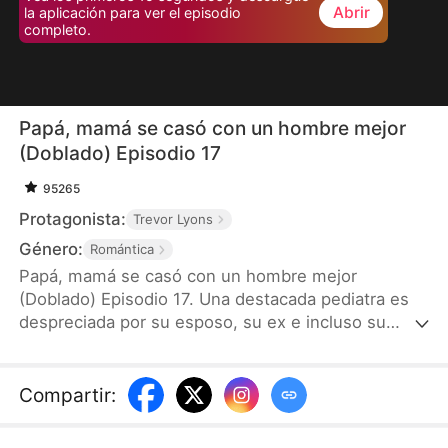
Abrir
la aplicación para ver el episodio
completo.
Papá, mamá se casó con un hombre mejor
(Doblado) Episodio 17
95265
Protagonista:
Trevor Lyons
Género:
Romántica
Papá, mamá se casó con un hombre mejor
(Doblado) Episodio 17. Una destacada pediatra es
despreciada por su esposo, su ex e incluso su
propio hijo. Tras salvar a su hijo con una
transfusión de sangre, le roban el mérito. La
humillan públicamente y la obligan a asumir la culpa
Compartir
:
por la ex de su esposo. Destrozada, se divorcia de
él, y se acaba casando con el hombre más rico de