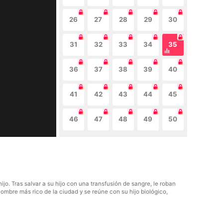
26
27
28
29
30
31
32
33
34
35
36
37
38
39
40
41
42
43
44
45
46
47
48
49
50
. Tras salvar a su hijo con una transfusión de sangre, le roban
hombre más rico de la ciudad y se reúne con su hijo biológico,