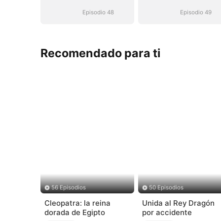
hombre mejor
hombre mejor
(Doblado)
(Doblado)
Episodio 48
Episodio 49
Recomendado para ti
56 Episodios
50 Episodios
Cleopatra: la reina
Unida al Rey Dragón
dorada de Egipto
por accidente