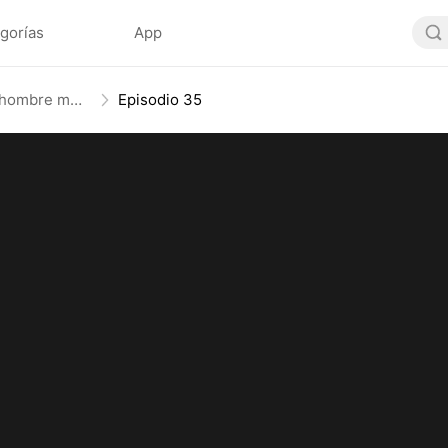
gorías
App
Papá, mamá se casó con un hombre mejor (Doblado)
Episodio 35