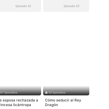
hombre mejor
hombre mejor
(Doblado)
(Doblado)
Episodio 52
Episodio 53
67 Episodios
50 Episodios
e esposa rechazada a
Cómo seducir al Rey
rincesa licántropa
Dragón