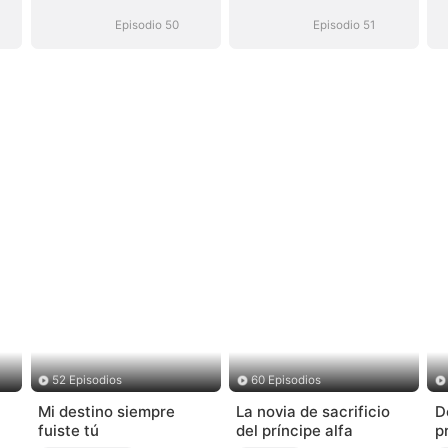
hombre mejor
hombre mejor
(Doblado)
(Doblado)
Episodio 50
Episodio 51
52 Episodios
60 Episodios
Mi destino siempre
La novia de sacrificio
D
fuiste tú
del príncipe alfa
p