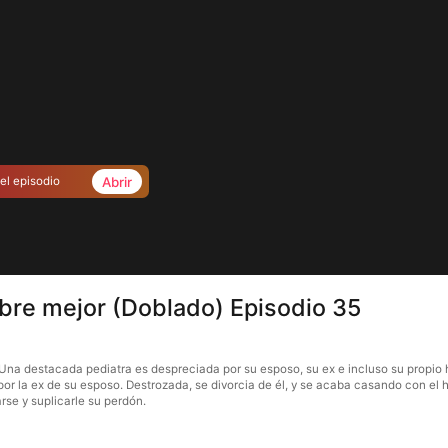
Abrir
el episodio
re mejor (Doblado) Episodio 35
 destacada pediatra es despreciada por su esposo, su ex e incluso su propio hijo
 por la ex de su esposo. Destrozada, se divorcia de él, y se acaba casando con el 
arse y suplicarle su perdón.