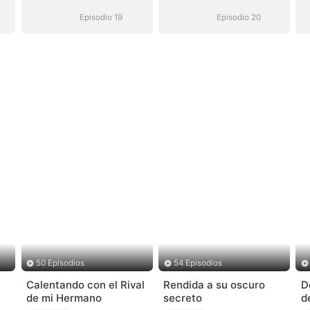
hombre mejor
hombre mejor
(Doblado)
(Doblado)
Episodio 19
Episodio 20
50 Episodios
54 Episodios
Calentando con el Rival
Rendida a su oscuro
D
de mi Hermano
secreto
d