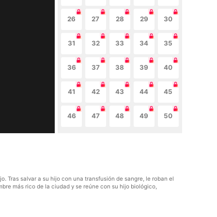
26
27
28
29
30
31
32
33
34
35
36
37
38
39
40
41
42
43
44
45
46
47
48
49
50
 Tras salvar a su hijo con una transfusión de sangre, le roban el
bre más rico de la ciudad y se reúne con su hijo biológico,