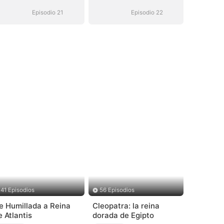
hombre mejor
hombre mejor
(Doblado)
(Doblado)
Episodio 21
Episodio 22
41 Episodios
56 Episodios
e Humillada a Reina
Cleopatra: la reina
e Atlantis
dorada de Egipto