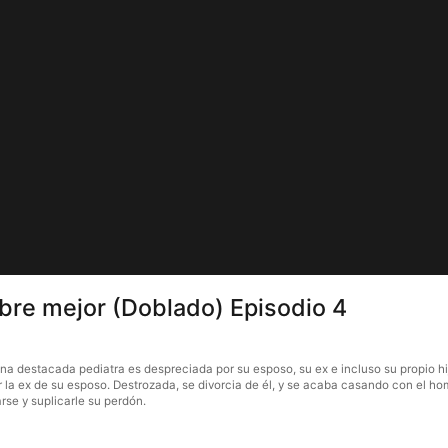
re mejor (Doblado) Episodio 4
destacada pediatra es despreciada por su esposo, su ex e incluso su propio hijo.
r la ex de su esposo. Destrozada, se divorcia de él, y se acaba casando con el hom
arse y suplicarle su perdón.