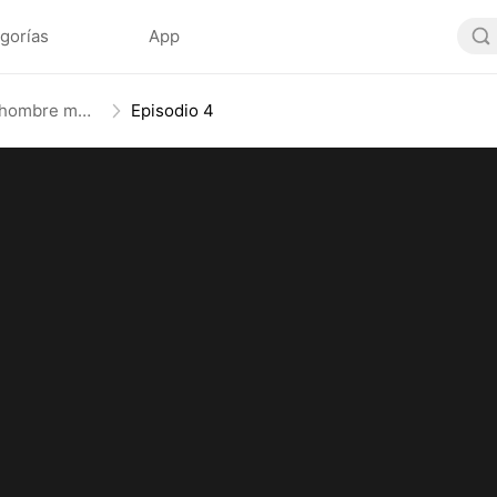
gorías
App
Papá, mamá se casó con un hombre mejor (Doblado)
Episodio 4