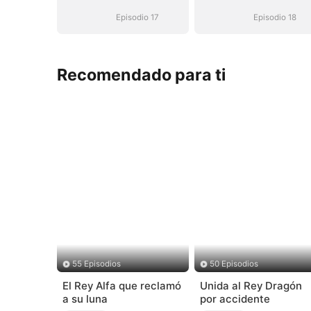
hombre mejor
hombre mejor
(Doblado)
(Doblado)
Episodio 17
Episodio 18
Recomendado para ti
55 Episodios
50 Episodios
El Rey Alfa que reclamó
Unida al Rey Dragón
a su luna
por accidente