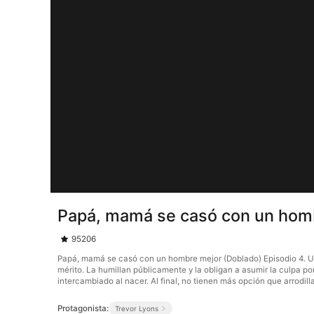
Papá, mamá se casó con un homb
95206
Papá, mamá se casó con un hombre mejor (Doblado) Episodio 4. Una 
mérito. La humillan públicamente y la obligan a asumir la culpa po
intercambiado al nacer. Al final, no tienen más opción que arrodill
Protagonista:
Trevor Lyons