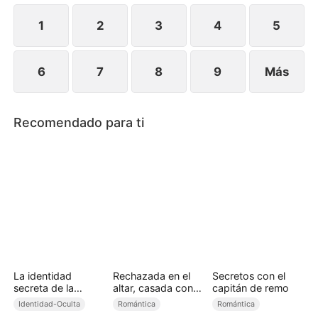
1
2
3
4
5
6
7
8
9
Más
Recomendado para ti
La identidad
Rechazada en el
Secretos con el
secreta de la
altar, casada con
capitán de remo
omega rechazada
un millonario
Identidad-Oculta
Romántica
Romántica