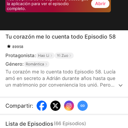
Abrir
la aplicación para ver el episodio
completo.
Tu corazón me lo cuenta todo Episodio 58
89958
Protagonista:
Hao Li
Yi Zuo
Género:
Romántica
Tu corazón me lo cuenta todo Episodio 58. Lucía
amó en secreto a Adrián durante años hasta que
un matrimonio por conveniencia los unió. Pero
Adrián la dejó sola la noche de bodas, y tres años
de frialdad la llevaron a pedir el divorcio. Tras una
última noche juntos, Lucía empezó a oír los
Compartir
:
pensamientos de su esposo y descubrió el amor
que él nunca confesó.
Lista de Episodios
(
66
Episodios
)