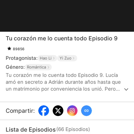
Tu corazón me lo cuenta todo Episodio 9
89856
Protagonista:
Hao Li
Yi Zuo
Género:
Romántica
Tu corazón me lo cuenta todo Episodio 9. Lucía
amó en secreto a Adrián durante años hasta que
un matrimonio por conveniencia los unió. Pero
Adrián la dejó sola la noche de bodas, y tres años
de frialdad la llevaron a pedir el divorcio. Tras una
última noche juntos, Lucía empezó a oír los
Compartir
:
pensamientos de su esposo y descubrió el amor
que él nunca confesó.
Lista de Episodios
(
66
Episodios
)