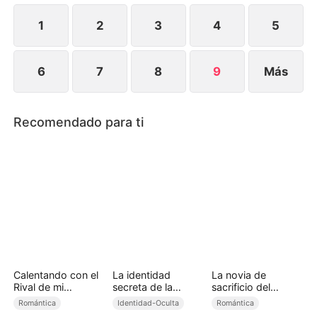
1
2
3
4
5
6
7
8
9
Más
Recomendado para ti
Calentando con el
La identidad
La novia de
Rival de mi
secreta de la
sacrificio del
Hermano
omega rechazada
príncipe alfa
Romántica
Identidad-Oculta
Romántica