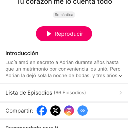
Tu corazón me lo cuenta todo
Romántica
Reproducir
Introducción
Lucía amó en secreto a Adrián durante años hasta
que un matrimonio por conveniencia los unió. Pero
Adrián la dejó sola la noche de bodas, y tres años
de frialdad la llevaron a pedir el divorcio. Tras una
última noche juntos, Lucía empezó a oír los
Lista de Episodios
(
66
Episodios
)
pensamientos de su esposo y descubrió el amor
que él nunca confesó.
Compartir
:
Recomendado para ti