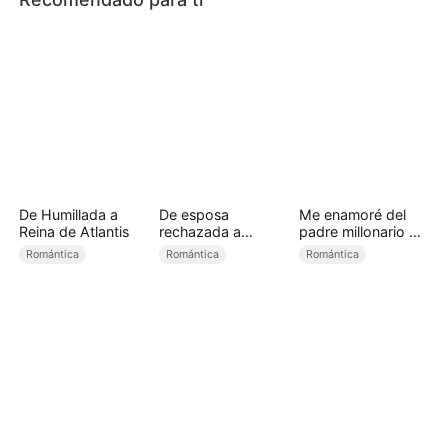
De Humillada a
De esposa
Me enamoré del
Reina de Atlantis
rechazada a
padre millonario de
princesa licántropa
mi amiga
Romántica
Romántica
Romántica
(Doblado)