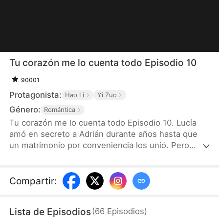
Tu corazón me lo cuenta todo Episodio 10
90001
Protagonista:
Hao Li
Yi Zuo
Género:
Romántica
Tu corazón me lo cuenta todo Episodio 10. Lucía
amó en secreto a Adrián durante años hasta que
un matrimonio por conveniencia los unió. Pero
Adrián la dejó sola la noche de bodas, y tres años
de frialdad la llevaron a pedir el divorcio. Tras una
última noche juntos, Lucía empezó a oír los
Compartir
:
pensamientos de su esposo y descubrió el amor
que él nunca confesó.
Lista de Episodios
(
66
Episodios
)