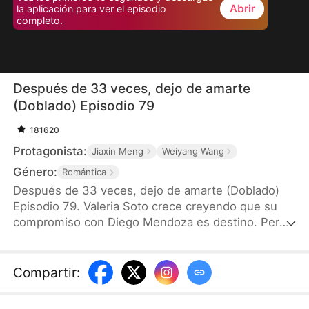
Abrir
la aplicación para ver el episodio
completo.
Después de 33 veces, dejo de amarte
(Doblado) Episodio 79
181620
Protagonista:
Jiaxin Meng
Weiyang Wang
Género:
Romántica
Después de 33 veces, dejo de amarte (Doblado)
Episodio 79. Valeria Soto crece creyendo que su
compromiso con Diego Mendoza es destino. Pero
su boda se ha pospuesto 33 veces tras una serie
de “accidentes” que la dejan herida y agotada. Al
descubrir que todos fueron planeados por
Compartir
:
Sebastian para retrasar la boda, decide romper el
compromiso y dejarlo atrás para siempre.