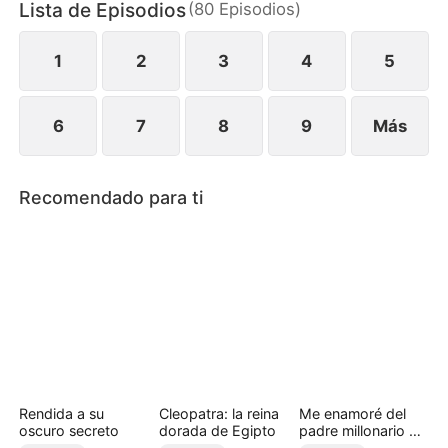
Lista de Episodios
(
80
Episodios
)
1
2
3
4
5
6
7
8
9
Más
Recomendado para ti
Rendida a su
Cleopatra: la reina
Me enamoré del
oscuro secreto
dorada de Egipto
padre millonario de
mi amiga