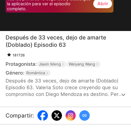
Abrir
la aplicación para ver el episodio
completo.
Después de 33 veces, dejo de amarte
(Doblado) Episodio 63
181726
Protagonista:
Jiaxin Meng
Weiyang Wang
Género:
Romántica
Después de 33 veces, dejo de amarte (Doblado)
Episodio 63. Valeria Soto crece creyendo que su
compromiso con Diego Mendoza es destino. Pero
su boda se ha pospuesto 33 veces tras una serie
de “accidentes” que la dejan herida y agotada. Al
descubrir que todos fueron planeados por
Compartir
:
Sebastian para retrasar la boda, decide romper el
compromiso y dejarlo atrás para siempre.