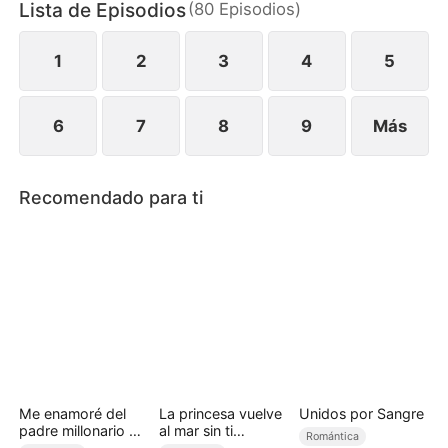
Lista de Episodios
(
80
Episodios
)
1
2
3
4
5
6
7
8
9
Más
Recomendado para ti
Me enamoré del
La princesa vuelve
Unidos por Sangre
padre millonario de
al mar sin ti
Romántica
mi amiga
(Doblado)