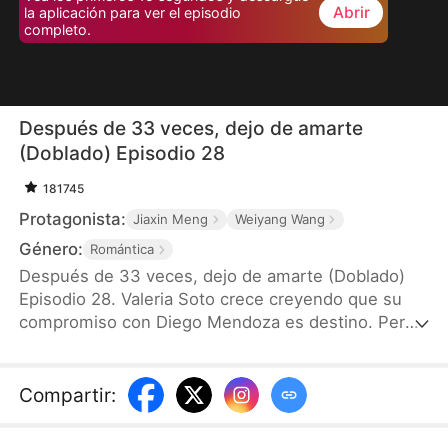
Abrir
la aplicación para ver el episodio
completo.
Después de 33 veces, dejo de amarte
(Doblado) Episodio 28
181745
Protagonista:
Jiaxin Meng
Weiyang Wang
Género:
Romántica
Después de 33 veces, dejo de amarte (Doblado)
Episodio 28. Valeria Soto crece creyendo que su
compromiso con Diego Mendoza es destino. Pero
su boda se ha pospuesto 33 veces tras una serie
de “accidentes” que la dejan herida y agotada. Al
descubrir que todos fueron planeados por
Compartir
:
Sebastian para retrasar la boda, decide romper el
compromiso y dejarlo atrás para siempre.