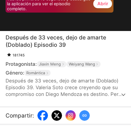
Abrir
la aplicación para ver el episodio
completo.
Después de 33 veces, dejo de amarte
(Doblado) Episodio 39
181745
Protagonista:
Jiaxin Meng
Weiyang Wang
Género:
Romántica
Después de 33 veces, dejo de amarte (Doblado)
Episodio 39. Valeria Soto crece creyendo que su
compromiso con Diego Mendoza es destino. Pero
su boda se ha pospuesto 33 veces tras una serie
de “accidentes” que la dejan herida y agotada. Al
descubrir que todos fueron planeados por
Compartir
:
Sebastian para retrasar la boda, decide romper el
compromiso y dejarlo atrás para siempre.