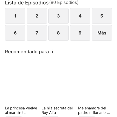
Lista de Episodios
(
80
Episodios
)
1
2
3
4
5
6
7
8
9
Más
Recomendado para ti
La princesa vuelve
La hija secreta del
Me enamoré del
al mar sin ti
Rey Alfa
padre millonario de
(Doblado)
mi amiga