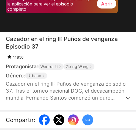
Abrir
la aplicación para ver el episodio
completo.
Cazador en el ring II: Puños de venganza
Episodio 37
11856
Protagonista:
Wenrui Li
Zixing Wang
Género:
Urbano
Cazador en el ring II: Puños de venganza Episodio
37. Tras el torneo nacional DOC, el decacampeón
mundial Fernando Santos comenzó un duro
entrenamiento. Mientras tanto, el jefe de
Escorpión, tras fracasar en salir a bolsa, buscó
vengarse de él y de Yoli López, enviando al
Compartir
:
cazarrecompensas Vicente para eliminarlos. Para
provocar a Fernando, Vicente reveló que la muerte