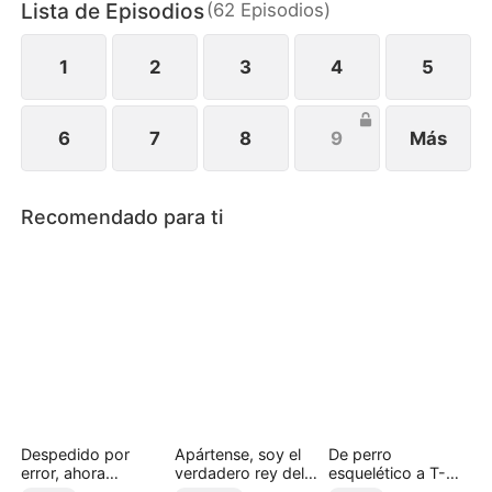
Lista de Episodios
(
62
Episodios
)
de su padre ocultaba secretos. Fernando reabrió la
investigación, descubrió al jefe oculto y se vengó.
1
2
3
4
5
6
7
8
9
Más
Recomendado para ti
Despedido por
Apártense, soy el
De perro
error, ahora
verdadero rey del
esquelético a T-
millonario
rap
Rex: la venganza