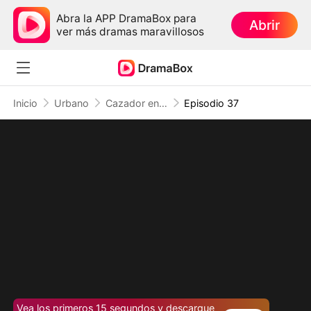
Abra la APP DramaBox para
Abrir
ver más dramas maravillosos
Inicio
Urbano
Cazador en el ring II: Puños de venganza
Episodio 37
Vea los primeros 15 segundos y descargue