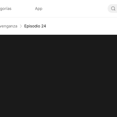
gorías
App
e venganza
Episodio 24