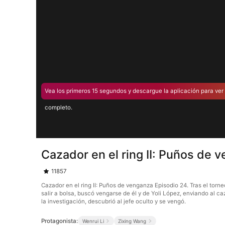
Vea los primeros 15 segundos y descargue la aplicación para ver 
completo.
Cazador en el ring II: Puños de 
11857
Cazador en el ring II: Puños de venganza Episodio 24. Tras el to
salir a bolsa, buscó vengarse de él y de Yoli López, enviando al 
la investigación, descubrió al jefe oculto y se vengó.
Protagonista:
Wenrui Li
Zixing Wang