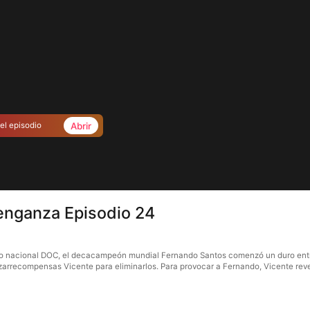
Abrir
el episodio
venganza Episodio 24
rneo nacional DOC, el decacampeón mundial Fernando Santos comenzó un duro entre
cazarrecompensas Vicente para eliminarlos. Para provocar a Fernando, Vicente rev