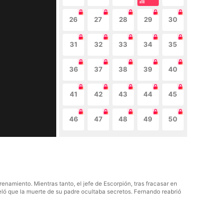
26
27
28
29
30
31
32
33
34
35
36
37
38
39
40
41
42
43
44
45
46
47
48
49
50
namiento. Mientras tanto, el jefe de Escorpión, tras fracasar en
eló que la muerte de su padre ocultaba secretos. Fernando reabrió