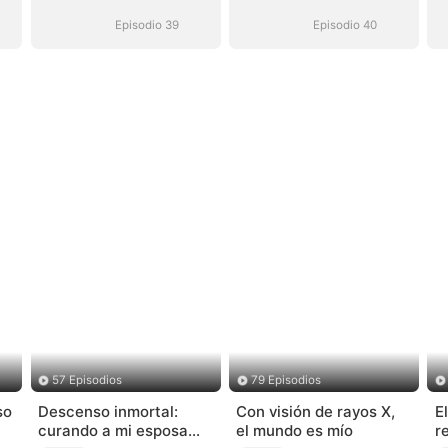
venganza
venganza
Episodio 39
Episodio 40
57 Episodios
79 Episodios
so
Descenso inmortal:
Con visión de rayos X,
E
curando a mi esposa
el mundo es mío
r