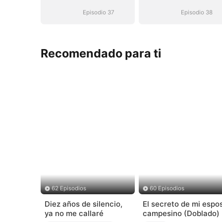
venganza
venganza
Episodio 37
Episodio 38
Recomendado para ti
62 Episodios
60 Episodios
Diez años de silencio,
El secreto de mi espo
ya no me callaré
campesino (Doblado)