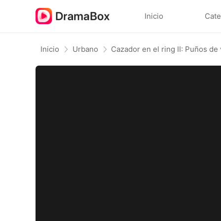
Inicio
Cate
Inicio
Urbano
Cazador en el ring II: Puños d