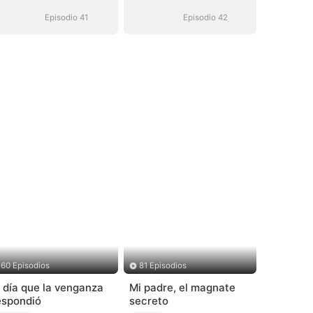
venganza
venganza
Episodio 41
Episodio 42
60 Episodios
81 Episodios
l día que la venganza
Mi padre, el magnate
espondió
secreto