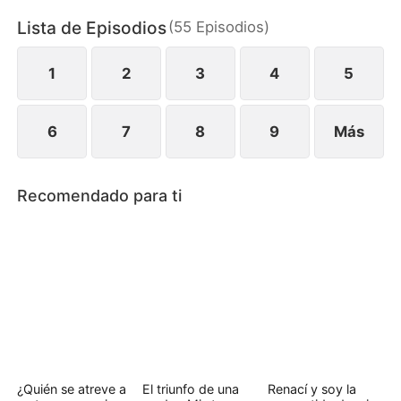
contempla como unos oportunistas están
Lista de Episodios
(
55
Episodios
)
aplastando la dignidad de su hija, y Sara jura darles
una dura lección.
1
2
3
4
5
6
7
8
9
Más
Recomendado para ti
¿Quién se atreve a
El triunfo de una
Renací y soy la