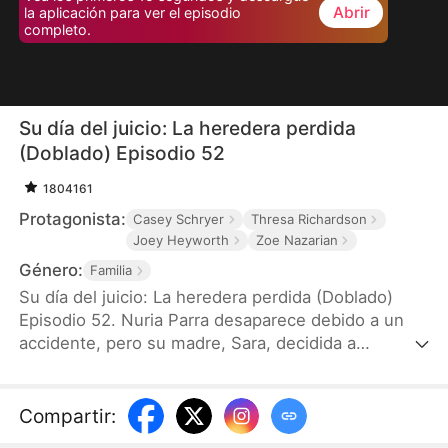
Abrir
la aplicación para ver el episodio
completo.
Su día del juicio: La heredera perdida
(Doblado) Episodio 52
1804161
Protagonista:
Casey Schryer
Thresa Richardson
Joey Heyworth
Zoe Nazarian
Género:
Familia
Su día del juicio: La heredera perdida (Doblado)
Episodio 52. Nuria Parra desaparece debido a un
accidente, pero su madre, Sara, decidida a
encontrarla, establece el mayor conglomerado del
mundo y ofrece una recompensa enorme.
Finalmente, recibe noticias de su hija en un
Compartir
:
laboratorio médico. Sin embargo, cuando llega,