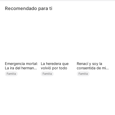
para ocultar sus crímenes.
Recomendado para ti
Emergencia mortal:
La heredera que
Renací y soy la
La ira del hermano
volvió por todo
consentida de mi
(Doblado)
hermano heredero
Familia
Familia
Familia