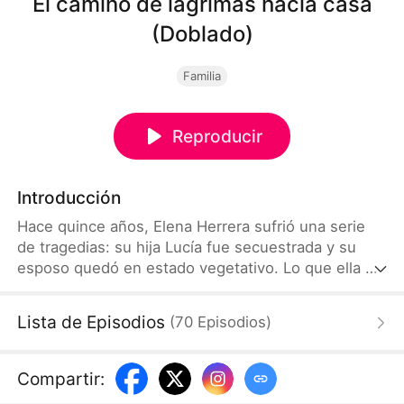
El camino de lágrimas hacia casa
(Doblado)
Familia
Reproducir
Introducción
Hace quince años, Elena Herrera sufrió una serie
de tragedias: su hija Lucía fue secuestrada y su
esposo quedó en estado vegetativo. Lo que ella no
sabe es que todo fue manipulado por su hija
adoptiva Valeria. Quince años después, Elena
Lista de Episodios
(
70
Episodios
)
conoce a Clara Campos, sorda y con una vida
difícil, que se parece mucho a Lucía. Elena intenta
descubrir su verdadera identidad, mientras Valeria
Compartir
:
se hunde cada vez más en el abismo de mentiras