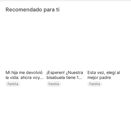
Recomendado para ti
Mi hija me devolvió
¡Esperen! ¿Nuestra
Esta vez, elegí al
la vida: ahora voy
bisabuela tiene 18
mejor padre
por ella
años?
Familia
Familia
Familia