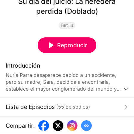
Su día del juicio: La heredera
perdida (Doblado)
Familia
Reproducir
Introducción
Nuria Parra desaparece debido a un accidente,
pero su madre, Sara, decidida a encontrarla,
establece el mayor conglomerado del mundo y
ofrece una recompensa enorme. Finalmente,
recibe noticias de su hija en un laboratorio médico.
Lista de Episodios
(
55
Episodios
)
Sin embargo, cuando llega, contempla como unos
oportunistas están aplastando la dignidad de su
hija, y Sara jura darles una dura lección.
Compartir
: