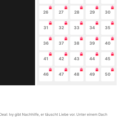
26
27
28
29
30
31
32
33
34
35
36
37
38
39
40
41
42
43
44
45
46
47
48
49
50
Deal: Ivy gibt Nachhilfe, er täuscht Liebe vor. Unter einem Dach