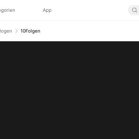
egorien
App
elogen
10Folgen