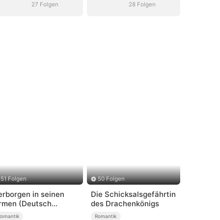
27 Folgen
28 Folgen
51 Folgen
50 Folgen
erborgen in seinen
Die Schicksalsgefährtin
rmen (Deutsch
des Drachenkönigs
ynchronisiert)
Romantik
Romantik