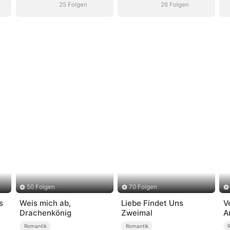
25 Folgen
26 Folgen
50 Folgen
70 Folgen
s
Weis mich ab,
Liebe Findet Uns
V
Drachenkönig
Zweimal
A
S
Romantik
Romantik