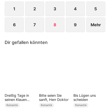
1
2
3
4
5
6
7
8
9
Mehr
Dir gefallen könnten
Dreißig Tage in
Bitte seien Sie
Bis Lügen uns
seinen Klauen
sanft, Herr Doktor
scheiden
(Deutsch
Romantik
Romantik
Romantik
Synchronisiert)