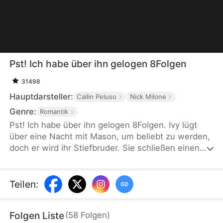
Pst! Ich habe über ihn gelogen 8Folgen
31498
Hauptdarsteller:
Cailin Peluso
Nick Milone
Genre:
Romantik
Pst! Ich habe über ihn gelogen 8Folgen. Ivy lügt
über eine Nacht mit Mason, um beliebt zu werden,
doch er wird ihr Stiefbruder. Sie schließen einen
Deal: Ivy gibt Nachhilfe, er täuscht Liebe vor. Unter
einem Dach wird aus dem Spiel bald gefährliches
Verlangen.
Teilen
:
Folgen Liste
(
58
Folgen
)