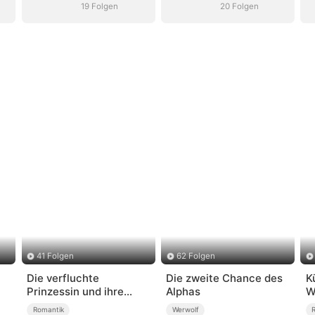
19 Folgen
20 Folgen
41 Folgen
62 Folgen
Die verfluchte
Die zweite Chance des
K
Prinzessin und ihre
Alphas
W
Bestiengefährten
Romantik
Werwolf