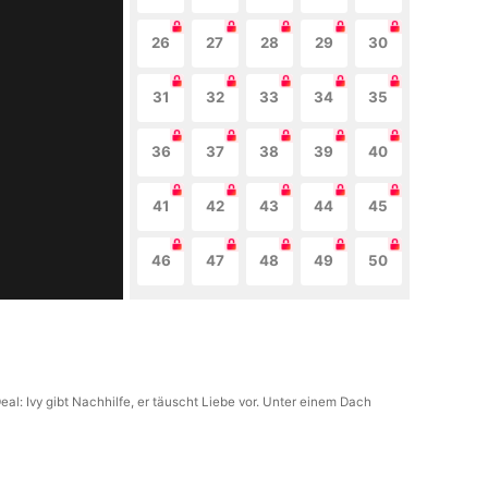
26
27
28
29
30
31
32
33
34
35
36
37
38
39
40
41
42
43
44
45
46
47
48
49
50
eal: Ivy gibt Nachhilfe, er täuscht Liebe vor. Unter einem Dach