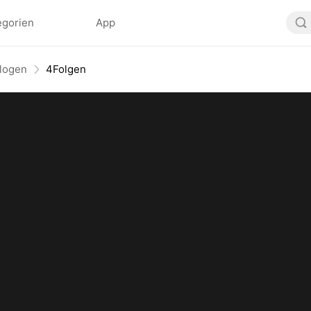
egorien
App
elogen
4Folgen