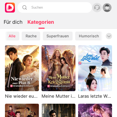
Für dich
Kategorien
Alle
Rache
Superfrauen
Humorisch
Wer
Nie wieder euer Plan B
Meine Mutter ist die Kriegsgöttin
Laras letzte Wahl (Deutsch Synchronisiert)