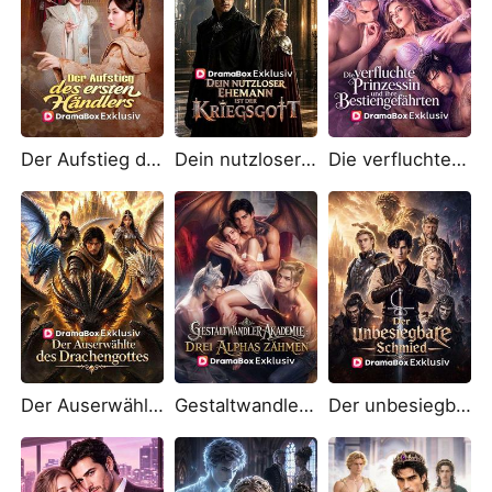
Der Aufstieg des ersten Händlers (Synchronisiert)
Dein nutzloser Ehemann ist der Kriegsgott
Die verfluchte Prinzessin und ihre Bestiengefährten
Der Auserwählte des Drachengottes (Deutsch Synchronisiert)
Gestaltwandler-Akademie: Drei Alphas zähmen
Der unbesiegbare Schmied